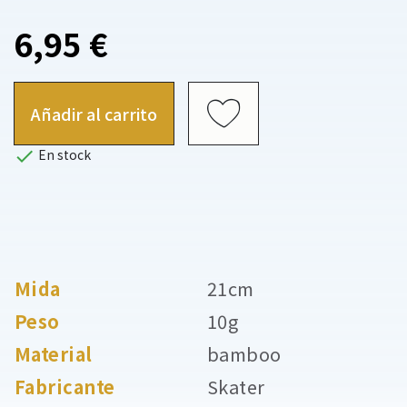
6,95 €
Añadir al carrito

En stock
Mida
21cm
Peso
10g
Material
bamboo
Fabricante
Skater