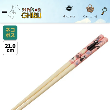

Mi cuenta
Carrito
(0)