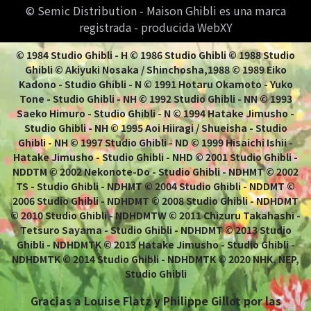
© Semic Distribution - Maison Ghibli es una marca
registrada - producida WebXY
© 1984 Studio Ghibli - H © 1986 Studio Ghibli © 1988 Studio
Ghibli © Akiyuki Nosaka / Shinchosha,1988 © 1989 Eiko
Kadono - Studio Ghibli - N © 1991 Hotaru Okamoto - Yuko
Tone - Studio Ghibli - NH © 1992 Studio Ghibli - NN © 1993
Saeko Himuro - Studio Ghibli - N © 1994 Hatake Jimusho -
Studio Ghibli - NH © 1995 Aoi Hiiragi / Shueisha - Studio
Ghibli - NH © 1997 Studio Ghibli - ND © 1999 Hisaichi Ishii -
Hatake Jimusho - Studio Ghibli - NHD © 2001 Studio Ghibli -
NDDTM © 2002 Nekonote-Do - Studio Ghibli - NDHMT © 2002
TS - Studio Ghibli - NDHMT © 2004 Studio Ghibli - NDDMT ©
2006 Studio Ghibli - NDHDMT © 2008 Studio Ghibli - NDHDMT
© 2010 Studio Ghibli - NDHDMTW © 2011 Chizuru Takahashi -
Tetsuro Sayama - Studio Ghibli - NDHDMT © 2013 Studio
Ghibli - NDHDMTK © 2013 Hatake Jimusho - Studio Ghibli -
NDHDMTK © 2014 Studio Ghibli - NDHDMTK © 2020 NHK, NEP,
Studio Ghibli
Gracias a Louise Flatz y Philippe Gillot por las