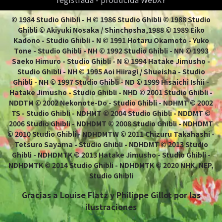
© 1984 Studio Ghibli - H © 1986 Studio Ghibli © 1988 Studio
Ghibli © Akiyuki Nosaka / Shinchosha,1988 © 1989 Eiko
Kadono - Studio Ghibli - N © 1991 Hotaru Okamoto - Yuko
Tone - Studio Ghibli - NH © 1992 Studio Ghibli - NN © 1993
Saeko Himuro - Studio Ghibli - N © 1994 Hatake Jimusho -
Studio Ghibli - NH © 1995 Aoi Hiiragi / Shueisha - Studio
Ghibli - NH © 1997 Studio Ghibli - ND © 1999 Hisaichi Ishii -
Hatake Jimusho - Studio Ghibli - NHD © 2001 Studio Ghibli -
NDDTM © 2002 Nekonote-Do - Studio Ghibli - NDHMT © 2002
TS - Studio Ghibli - NDHMT © 2004 Studio Ghibli - NDDMT ©
2006 Studio Ghibli - NDHDMT © 2008 Studio Ghibli - NDHDMT
© 2010 Studio Ghibli - NDHDMTW © 2011 Chizuru Takahashi -
Tetsuro Sayama - Studio Ghibli - NDHDMT © 2013 Studio
Ghibli - NDHDMTK © 2013 Hatake Jimusho - Studio Ghibli -
NDHDMTK © 2014 Studio Ghibli - NDHDMTK © 2020 NHK, NEP,
Studio Ghibli
Gracias a Louise Flatz y Philippe Gillot por las
ilustraciones