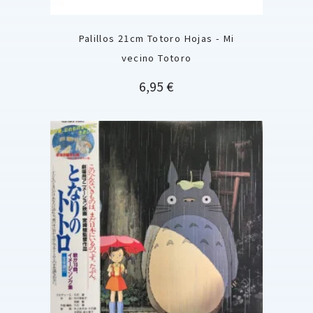
Palillos 21cm Totoro Hojas - Mi
vecino Totoro
Precio
6,95 €