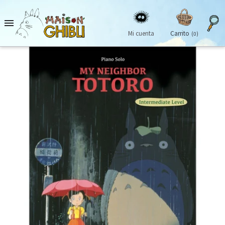

Mi cuenta
Carrito
(0)