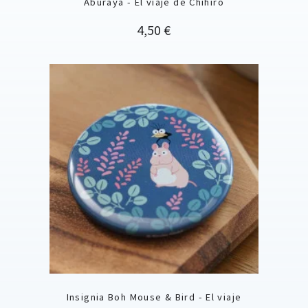
Aburaya - El viaje de Chihiro
Precio
4,50 €
Insignia Boh Mouse & Bird - El viaje