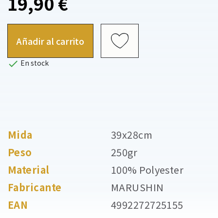
19,90 €
Añadir al carrito

En stock
Mida
39x28cm
Peso
250gr
Material
100% Polyester
Fabricante
MARUSHIN
EAN
4992272725155