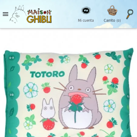

Mi cuenta
Carrito
(0)