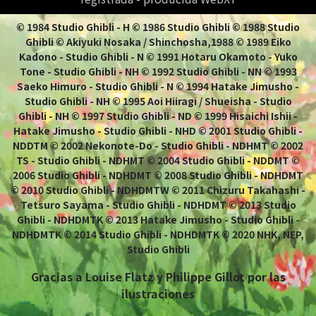
© 1984 Studio Ghibli - H © 1986 Studio Ghibli © 1988 Studio
Ghibli © Akiyuki Nosaka / Shinchosha,1988 © 1989 Eiko
Kadono - Studio Ghibli - N © 1991 Hotaru Okamoto - Yuko
Tone - Studio Ghibli - NH © 1992 Studio Ghibli - NN © 1993
Saeko Himuro - Studio Ghibli - N © 1994 Hatake Jimusho -
Studio Ghibli - NH © 1995 Aoi Hiiragi / Shueisha - Studio
Ghibli - NH © 1997 Studio Ghibli - ND © 1999 Hisaichi Ishii -
Hatake Jimusho - Studio Ghibli - NHD © 2001 Studio Ghibli -
NDDTM © 2002 Nekonote-Do - Studio Ghibli - NDHMT © 2002
TS - Studio Ghibli - NDHMT © 2004 Studio Ghibli - NDDMT ©
2006 Studio Ghibli - NDHDMT © 2008 Studio Ghibli - NDHDMT
© 2010 Studio Ghibli - NDHDMTW © 2011 Chizuru Takahashi -
Tetsuro Sayama - Studio Ghibli - NDHDMT © 2013 Studio
Ghibli - NDHDMTK © 2013 Hatake Jimusho - Studio Ghibli -
NDHDMTK © 2014 Studio Ghibli - NDHDMTK © 2020 NHK, NEP,
Studio Ghibli
Gracias a Louise Flatz y Philippe Gillot por las
ilustraciones