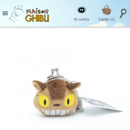

Mi cuenta
Carrito
(0)