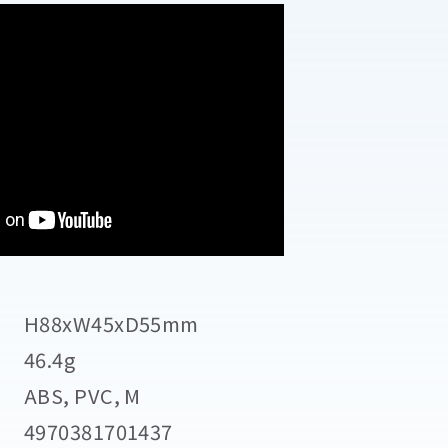
H88xW45xD55mm
46.4g
ABS, PVC, M
4970381701437