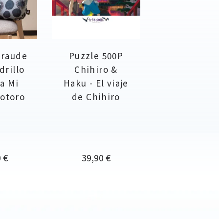
iraude
Puzzle 500P
drillo
Chihiro &
ta Mi
Haku - El viaje
Totoro
de Chihiro
o
Precio
 €
39,90 €