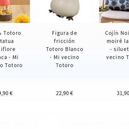
& Totoro
Figura de
Cojín No
tatua
fricción
moiré la
liflore
Totoro Blanco
- silue
ca - Mi
- Mi vecino
vecino 
o Totoro
Totoro
ecio
Precio
Preci
9,90 €
22,90 €
31,90