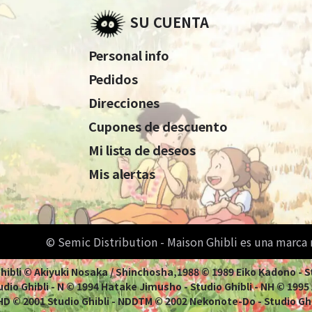
SU CUENTA
Personal info
Pedidos
Direcciones
Cupones de descuento
Mi lista de deseos
Mis alertas
© Semic Distribution - Maison Ghibli es una marca
 Ghibli © Akiyuki Nosaka / Shinchosha,1988 © 1989 Eiko Kadono - 
dio Ghibli - N © 1994 Hatake Jimusho - Studio Ghibli - NH © 1995 Ao
 NHD © 2001 Studio Ghibli - NDDTM © 2002 Nekonote-Do - Studio Gh