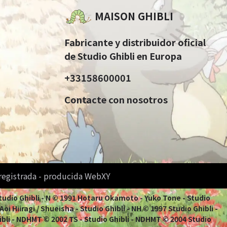
MAISON GHIBLI
Fabricante y distribuidor oficial
de Studio Ghibli en Europa
+33158600001
Contacte con nosotros
 registrada - producida WebXY
Studio Ghibli - N © 1991 Hotaru Okamoto - Yuko Tone - Studio
i Hiiragi / Shueisha - Studio Ghibli - NH © 1997 Studio Ghibli -
ibli - NDHMT © 2002 TS - Studio Ghibli - NDHMT © 2004 Studio