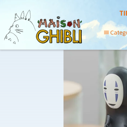
TI
Categ