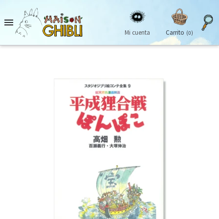

Mi cuenta
Carrito
(0)