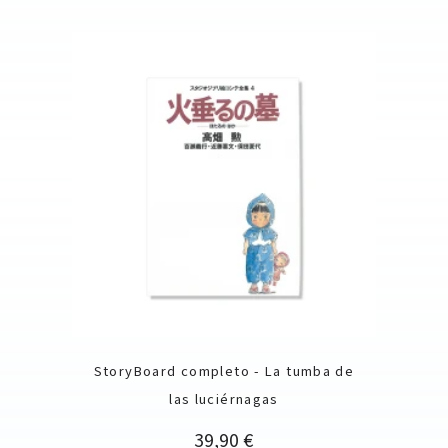
StoryBoard completo - La tumba de
las luciérnagas
Precio
39,90 €