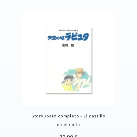
StoryBoard completo - El castillo
en el cielo
Precio
39,90 €