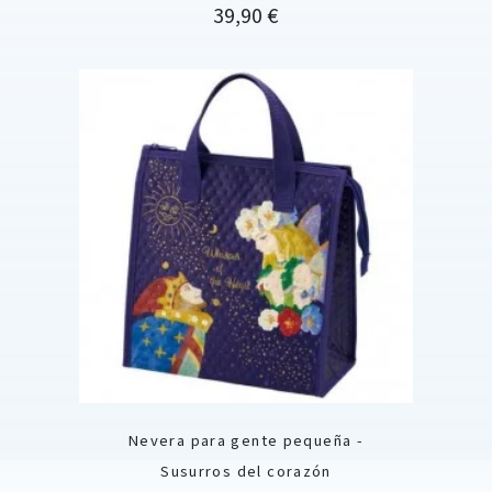
Precio
39,90 €
Nevera para gente pequeña -
Susurros del corazón