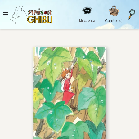

Mi cuenta
Carrito
(0)