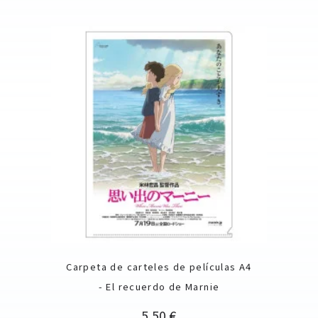
Carpeta de carteles de películas A4
- El recuerdo de Marnie
Precio
5,50 €