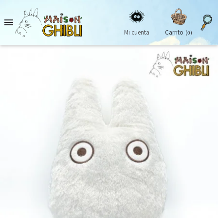

Mi cuenta
Carrito
(0)