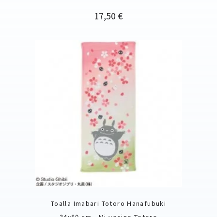
Precio
17,50 €
Toalla Imabari Totoro Hanafubuki
34x80 cm - Mi vecino Totoro