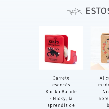
ESTOS
Carrete
Alic
escocés
made
Koriko Balade
Ni
- Nicky, la
apre
aprendiz de
b