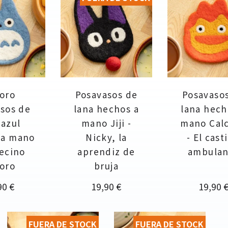
oro
Posavasos de
Posavaso
sos de
lana hechos a
lana hech
 azul
mano Jiji -
mano Calc
 a mano
Nicky, la
- El casti
vecino
aprendiz de
ambulan
oro
bruja
cio
Precio
Precio
90 €
19,90 €
19,90 
FUERA DE STOCK
FUERA DE STOCK