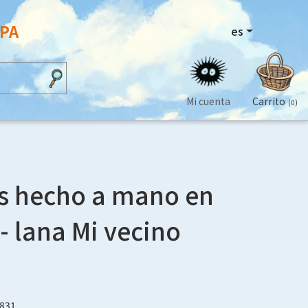
OPA
es
Mi cuenta
Carrito
(0)
s hecho a mano en
- lana Mi vecino
6831