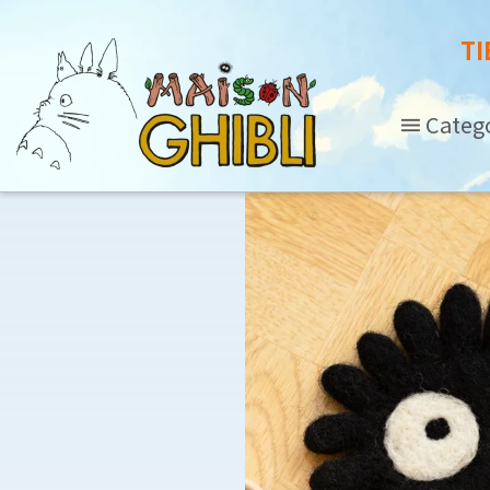
TI
Categ