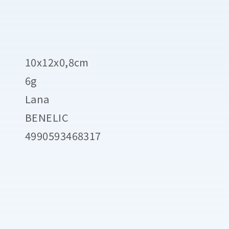
10x12x0,8cm
6g
Lana
BENELIC
4990593468317