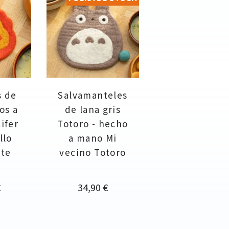
s de
Salvamanteles
os a
de lana gris
ifer
Totoro - hecho
llo
a mano Mi
te
vecino Totoro
Precio
€
34,90 €