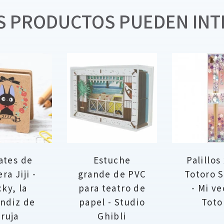
 PRODUCTOS PUEDEN INT
ates de
Estuche
Palillo
ra Jiji -
grande de PVC
Totoro 
cky, la
para teatro de
- Mi v
ndiz de
papel - Studio
Toto
ruja
Ghibli