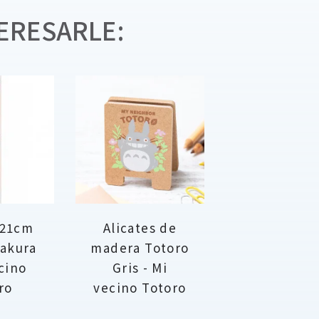
ERESARLE:
s 21cm
Alicates de
Sakura
madera Totoro
ecino
Gris - Mi
ro
vecino Totoro