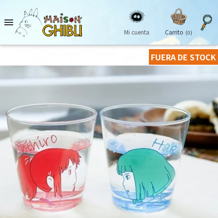

Mi cuenta
Carrito
(0)
FUERA DE STOCK