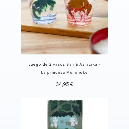
Juego de 2 vasos San & Ashitaka -
La princesa Mononoke
Precio
34,95 €