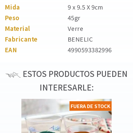
Mida
9 x 9.5 X 9cm
Peso
45gr
Material
Verre
Fabricante
BENELIC
EAN
4990593382996
ESTOS PRODUCTOS PUEDEN
INTERESARLE:
FUERA DE STOCK