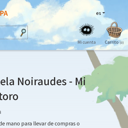
OPA
es
Mi cuenta
Carrito
(0)
tela Noiraudes - Mi
toro
8
 de mano para llevar de compras o