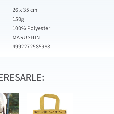
26 x 35 cm
150g
100% Polyester
MARUSHIN
4992272585988
ERESARLE: