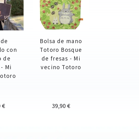
 de
Bolsa de mano
lo con
Totoro Bosque
o de
de fresas - Mi
 - Mi
vecino Totoro
Totoro
o
Precio
 €
39,90 €