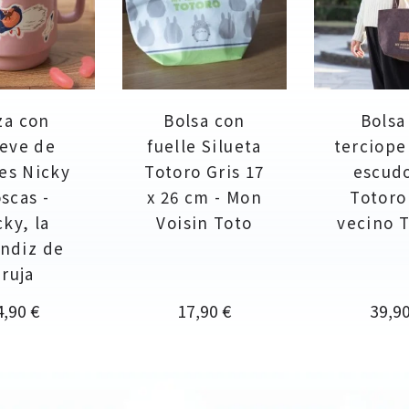
za con
Bolsa con
Bolsa
ieve de
fuelle Silueta
terciope
es Nicky
Totoro Gris 17
escud
scas -
x 26 cm - Mon
Totoro
cky, la
Voisin Toto
vecino 
ndiz de
ruja
ecio
Precio
Preci
4,90 €
17,90 €
39,90