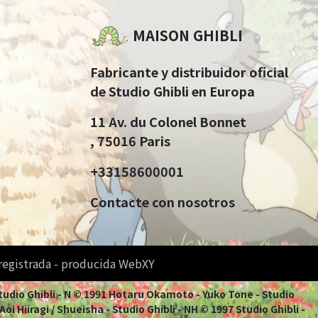
MAISON GHIBLI
Fabricante y distribuidor oficial
de Studio Ghibli en Europa
11 Av. du Colonel Bonnet
, 75016 Paris
+33158600001
Contacte con nosotros
 registrada - producida WebXY
Studio Ghibli - N © 1991 Hotaru Okamoto - Yuko Tone - Studio
i Hiiragi / Shueisha - Studio Ghibli - NH © 1997 Studio Ghibli -