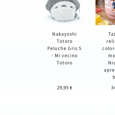
Nakayoshi
Ta
Totoro
rel
Peluche Gris S
color
- Mi vecino
mo
Totoro
Ni
apre
b
Precio
Pr
29,95 €
3