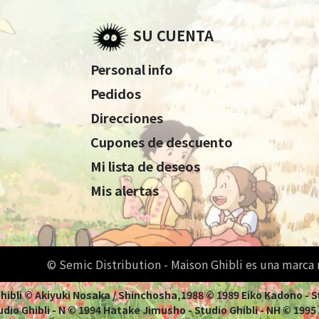
SU CUENTA
Personal info
Pedidos
Direcciones
Cupones de descuento
Mi lista de deseos
Mis alertas
© Semic Distribution - Maison Ghibli es una marca
 Ghibli © Akiyuki Nosaka / Shinchosha,1988 © 1989 Eiko Kadono - 
dio Ghibli - N © 1994 Hatake Jimusho - Studio Ghibli - NH © 1995 Ao