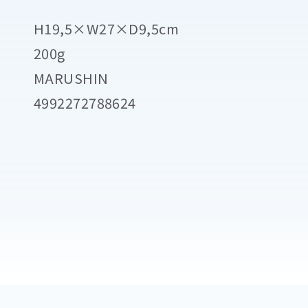
H19,5×W27×D9,5cm
200g
MARUSHIN
4992272788624