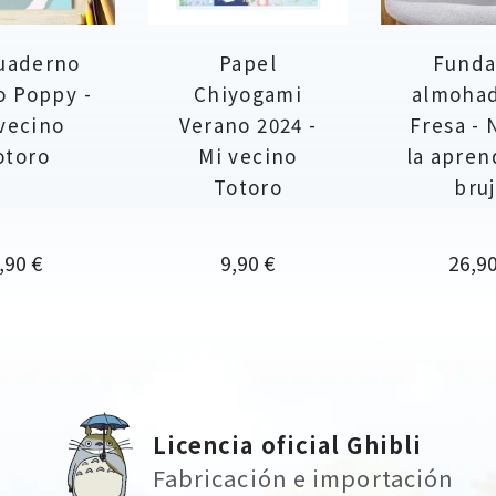
uaderno
Papel
Funda
o Poppy -
Chiyogami
almohad
vecino
Verano 2024 -
Fresa - 
otoro
Mi vecino
la apren
Totoro
bru
recio
Precio
Preci
,90 €
9,90 €
26,90
Licencia oficial Ghibli
Fabricación e importación