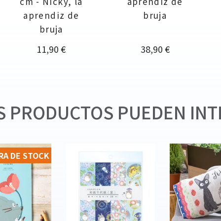
cm - Nicky, la
aprendiz de
aprendiz de
bruja
bruja
Precio
Precio
11,90 €
38,90 €
 PRODUCTOS PUEDEN INT
RA DE STOCK