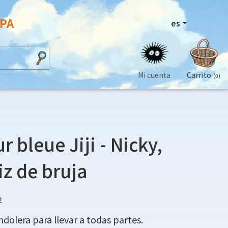
OPA
es
Mi cuenta
Carrito
(0)
r bleue Jiji - Nicky,
iz de bruja
2
dolera para llevar a todas partes.