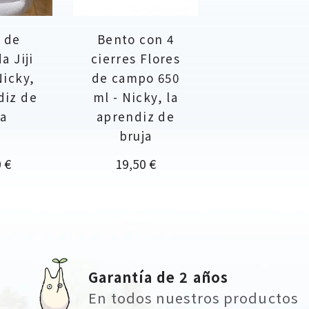
 de
Bento con 4
a Jiji
cierres Flores
Nicky,
de campo 650
diz de
ml - Nicky, la
ja
aprendiz de
bruja
o
Precio
 €
19,50 €
Garantía de 2 años
En todos nuestros productos