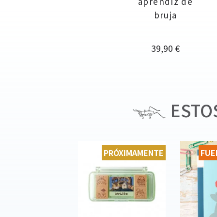
aprendiz de
bruja
Precio
39,90 €
ESTOS
PRÓXIMAMENTE
FUE