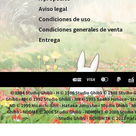
Aviso legal
Condiciones de uso
Condiciones generales de venta
Entrega
© 1984 Studio Ghibli - H © 1986 Studio Ghibli © 1988 Studio
Ghibli - NH © 1992 Studio Ghibli - NN © 1993 Saeko Himuro - Stu
ND © 1999 Hisaichi Ishii - Hatake Jimusho - Studio Ghibli -
Ghibli - NDDMT © 2006 Studio Ghibli - NDHDMT © 2008 Studio
Studio Ghibli - NDHDMTK © 2013 Hata
G