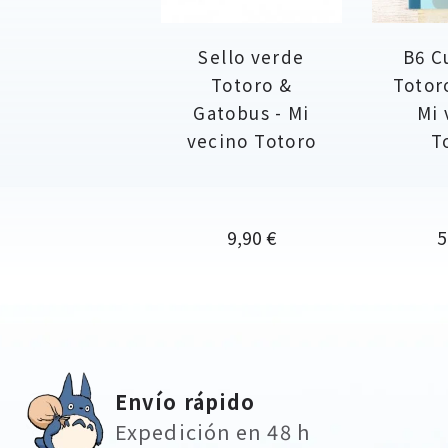
Sello verde
B6 C
Totoro &
Totor
Gatobus - Mi
Mi 
vecino Totoro
T
Precio
P
9,90 €
5
Envío rápido
Expedición en 48 h