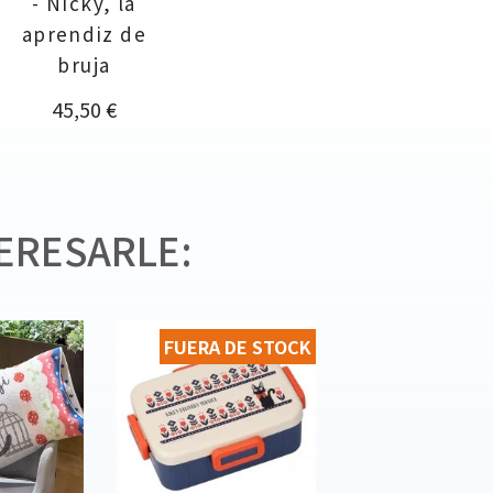
- Nicky, la
aprendiz de
bruja
Precio
45,50 €
ERESARLE:
FUERA DE STOCK