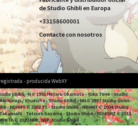
de Studio Ghibli en Europa
+33158600001
Contacte con nosotros
 registrada - producida WebXY
Studio Ghibli - N © 1991 Hotaru Okamoto - Yuko Tone - Studio
i Hiiragi / Shueisha - Studio Ghibli - NH © 1997 Studio Ghibli -
ibli - NDHMT © 2002 TS - Studio Ghibli - NDHMT © 2004 Studio
 Takahashi - Tetsuro Sayama - Studio Ghibli - NDHDMT © 2013
HDMTK © 2020 NHK, NEP, Studio Ghibli
es