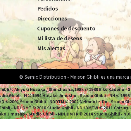
Pedidos
Direcciones
Cupones de descuento
Mi lista de deseos
Mis alertas
© Semic Distribution - Maison Ghibli es una marca
 Ghibli © Akiyuki Nosaka / Shinchosha,1988 © 1989 Eiko Kadono - 
dio Ghibli - N © 1994 Hatake Jimusho - Studio Ghibli - NH © 1995 Ao
 NHD © 2001 Studio Ghibli - NDDTM © 2002 Nekonote-Do - Studio Gh
 Ghibli - NDHDMT © 2010 Studio Ghibli - NDHDMTW © 2011 Chizuru
ke Jimusho - Studio Ghibli - NDHDMTK © 2014 Studio Ghibli - ND
racias a Louise Flatz y Philippe Gillot por las ilustracion