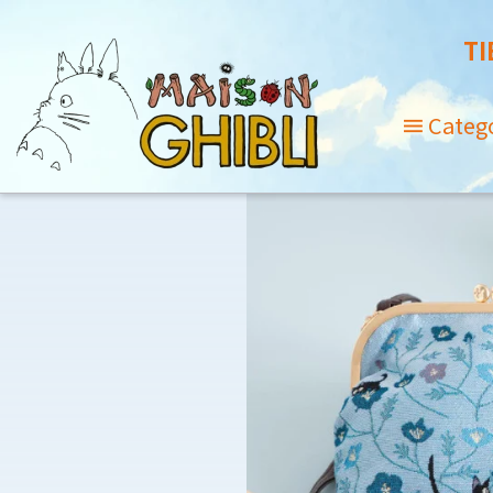
TI
Categ