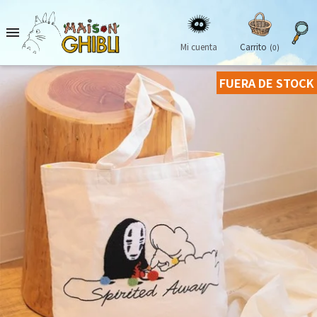

Mi cuenta
Carrito
(0)
FUERA DE STOCK