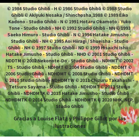
© 1984 Studio Ghibli - H © 1986 Studio Ghibli © 1988 Studio
Ghibli © Akiyuki Nosaka / Shinchosha,1988 © 1989 Eiko
Kadono - Studio Ghibli - N © 1991 Hotaru Okamoto - Yuko
Tone - Studio Ghibli - NH © 1992 Studio Ghibli - NN © 1993
Saeko Himuro - Studio Ghibli - N © 1994 Hatake Jimusho -
Studio Ghibli - NH © 1995 Aoi Hiiragi / Shueisha - Studio
Ghibli - NH © 1997 Studio Ghibli - ND © 1999 Hisaichi Ishii -
Hatake Jimusho - Studio Ghibli - NHD © 2001 Studio Ghibli -
NDDTM © 2002 Nekonote-Do - Studio Ghibli - NDHMT © 2002
TS - Studio Ghibli - NDHMT © 2004 Studio Ghibli - NDDMT ©
2006 Studio Ghibli - NDHDMT © 2008 Studio Ghibli - NDHDMT
© 2010 Studio Ghibli - NDHDMTW © 2011 Chizuru Takahashi -
Tetsuro Sayama - Studio Ghibli - NDHDMT © 2013 Studio
Ghibli - NDHDMTK © 2013 Hatake Jimusho - Studio Ghibli -
NDHDMTK © 2014 Studio Ghibli - NDHDMTK © 2020 NHK, NEP,
Studio Ghibli
Gracias a Louise Flatz y Philippe Gillot por las
ilustraciones