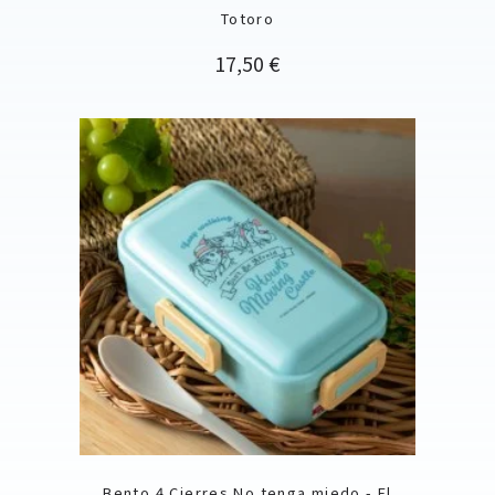
Totoro
Precio
17,50 €
Bento 4 Cierres No tenga miedo - El