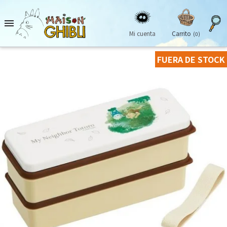

Mi cuenta
Carrito
(0)
FUERA DE STOCK