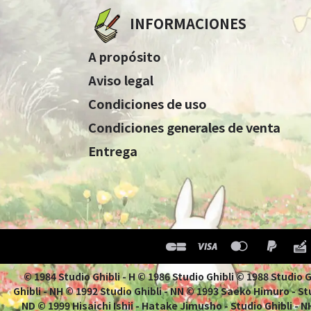
INFORMACIONES
A propósito
Aviso legal
Condiciones de uso
Condiciones generales de venta
Entrega
© 1984 Studio Ghibli - H © 1986 Studio Ghibli © 1988 Studio
Ghibli - NH © 1992 Studio Ghibli - NN © 1993 Saeko Himuro - Stu
ND © 1999 Hisaichi Ishii - Hatake Jimusho - Studio Ghibli -