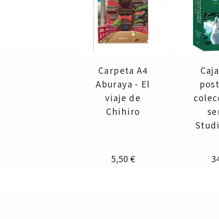
Carpeta A4
Caja
Aburaya - El
post
viaje de
colec
Chihiro
se
Studi
Precio
Pr
5,50 €
3