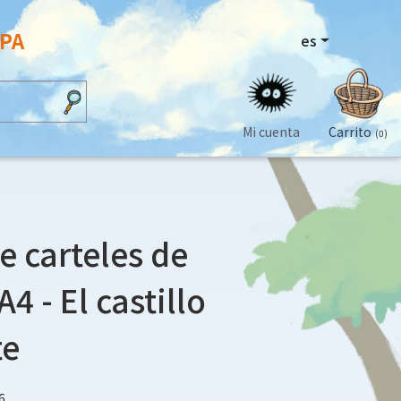
OPA
es
Mi cuenta
Carrito
(0)
e carteles de
A4 - El castillo
te
6