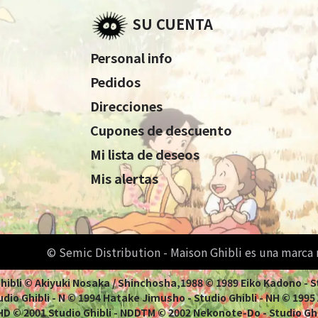
SU CUENTA
Personal info
Pedidos
Direcciones
Cupones de descuento
Mi lista de deseos
Mis alertas
© Semic Distribution - Maison Ghibli es una marca
 Ghibli © Akiyuki Nosaka / Shinchosha,1988 © 1989 Eiko Kadono - 
dio Ghibli - N © 1994 Hatake Jimusho - Studio Ghibli - NH © 1995 Ao
 NHD © 2001 Studio Ghibli - NDDTM © 2002 Nekonote-Do - Studio Gh