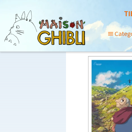
TI
Categ