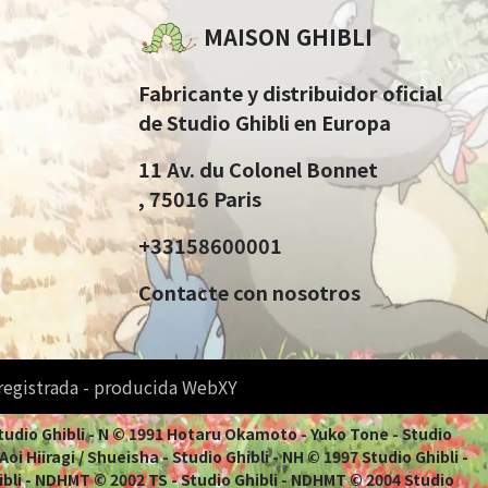
MAISON GHIBLI
Fabricante y distribuidor oficial
de Studio Ghibli en Europa
11 Av. du Colonel Bonnet
, 75016 Paris
+33158600001
Contacte con nosotros
 registrada - producida WebXY
Studio Ghibli - N © 1991 Hotaru Okamoto - Yuko Tone - Studio
i Hiiragi / Shueisha - Studio Ghibli - NH © 1997 Studio Ghibli -
ibli - NDHMT © 2002 TS - Studio Ghibli - NDHMT © 2004 Studio