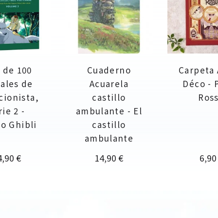
 de 100
Cuaderno
Carpeta 
ales de
Acuarela
Déco - 
cionista,
castillo
Ros
rie 2 -
ambulante - El
o Ghibli
castillo
ambulante
ecio
Precio
Prec
4,90 €
14,90 €
6,90