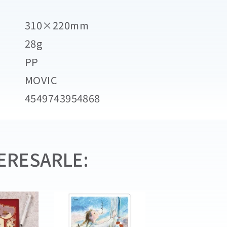
310×220mm
28g
PP
MOVIC
4549743954868
ERESARLE: