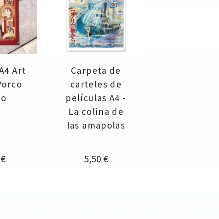
A4 Art
Carpeta de
Porco
carteles de
so
películas A4 -
La colina de
las amapolas
io
Precio
 €
5,50 €