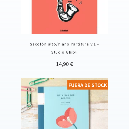
Saxofón alto/Piano Partitura V.1 -
Studio Ghibli
Precio
14,90 €
FUERA DE STOCK