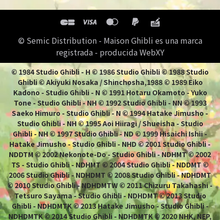
© Semic Distribution - Maison Ghibli es una marca
registrada - producida WebXY
© 1984 Studio Ghibli - H © 1986 Studio Ghibli © 1988 Studio
Ghibli © Akiyuki Nosaka / Shinchosha,1988 © 1989 Eiko
Kadono - Studio Ghibli - N © 1991 Hotaru Okamoto - Yuko
Tone - Studio Ghibli - NH © 1992 Studio Ghibli - NN © 1993
Saeko Himuro - Studio Ghibli - N © 1994 Hatake Jimusho -
Studio Ghibli - NH © 1995 Aoi Hiiragi / Shueisha - Studio
Ghibli - NH © 1997 Studio Ghibli - ND © 1999 Hisaichi Ishii -
Hatake Jimusho - Studio Ghibli - NHD © 2001 Studio Ghibli -
NDDTM © 2002 Nekonote-Do - Studio Ghibli - NDHMT © 2002
TS - Studio Ghibli - NDHMT © 2004 Studio Ghibli - NDDMT ©
2006 Studio Ghibli - NDHDMT © 2008 Studio Ghibli - NDHDMT
© 2010 Studio Ghibli - NDHDMTW © 2011 Chizuru Takahashi -
Tetsuro Sayama - Studio Ghibli - NDHDMT © 2013 Studio
Ghibli - NDHDMTK © 2013 Hatake Jimusho - Studio Ghibli -
NDHDMTK © 2014 Studio Ghibli - NDHDMTK © 2020 NHK, NEP,