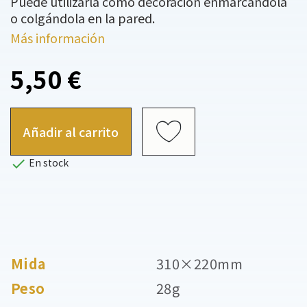
Puede utilizarla como decoración enmarcándola
o colgándola en la pared.
Más información
5,50 €
Añadir al carrito

En stock
Mida
310×220mm
Peso
28g