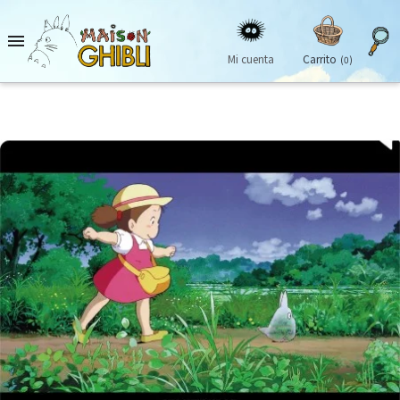

Mi cuenta
Carrito
(0)