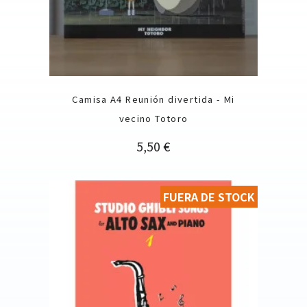
Camisa A4 Reunión divertida - Mi
vecino Totoro
Precio
5,50 €
FUERA DE STOCK