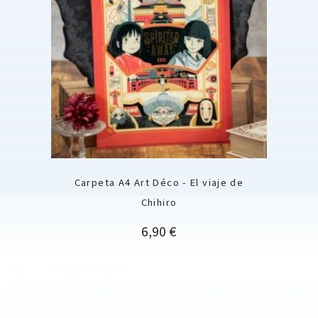
Carpeta A4 Art Déco - El viaje de
Chihiro
Precio
6,90 €