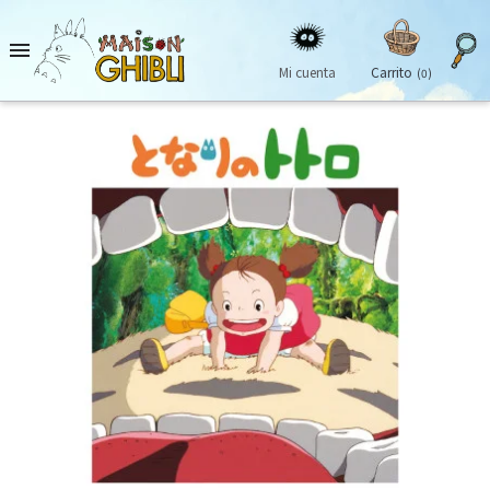

Mi cuenta
Carrito
(0)