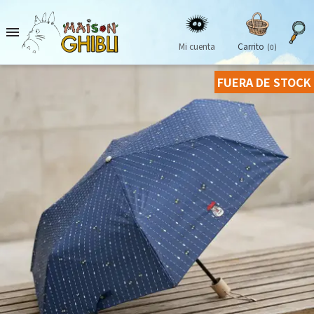

Mi cuenta
Carrito
(0)
FUERA DE STOCK