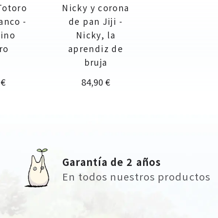
Totoro
Nicky y corona
anco -
de pan Jiji -
cino
Nicky, la
ro
aprendiz de
bruja
io
Precio
 €
84,90 €
Garantía de 2 años
En todos nuestros productos