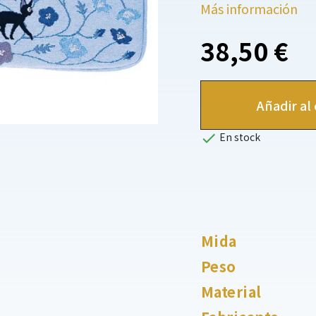
Más información
38,50 €
Añadir al 

En stock
Mida
Peso
Material