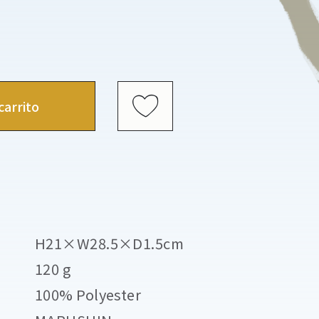
carrito
H21×W28.5×D1.5cm
120 g
100% Polyester