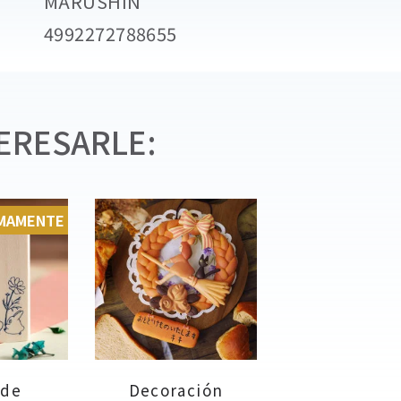
MARUSHIN
4992272788655
ERESARLE:
IMAMENTE
 de
Decoración