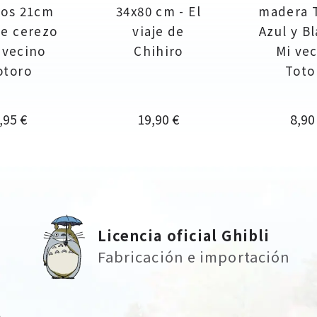
dos 21cm
34x80 cm - El
madera 
de cerezo
viaje de
Azul y Bl
 vecino
Chihiro
Mi ve
otoro
Toto
recio
Precio
Prec
,95 €
19,90 €
8,90
Licencia oficial Ghibli
Fabricación e importación