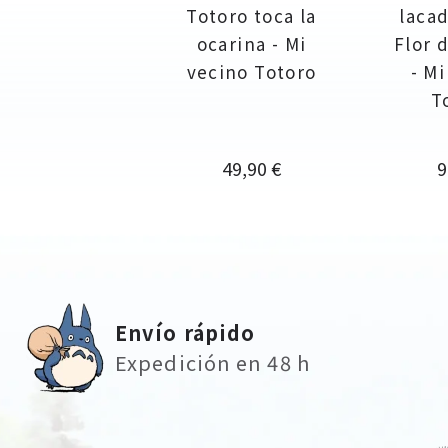
Totoro toca la
laca
ocarina - Mi
Flor 
vecino Totoro
- Mi
T
Precio
P
49,90 €
9
Envío rápido
Expedición en 48 h