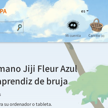
OPA
es
Mi cuenta
Carrito
(0)
mano Jiji Fleur Azul
 aprendiz de bruja
5
a su ordenador o tableta.