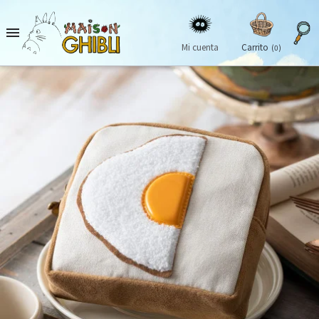

Mi cuenta
Carrito
(0)