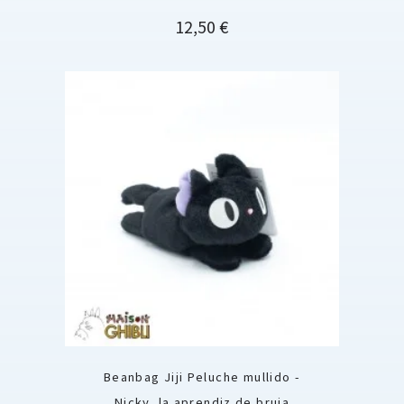
Precio
12,50 €
Beanbag Jiji Peluche mullido -
Nicky, la aprendiz de bruja