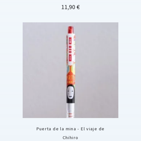
Precio
11,90 €
Puerta de la mina - El viaje de
Chihiro