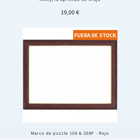
Precio
19,00 €
FUERA DE STOCK
Marco de puzzle 108 & 208P - Rojo