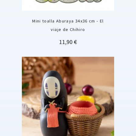
Mini toalla Aburaya 34x36 cm - El
viaje de Chihiro
Precio
11,90 €