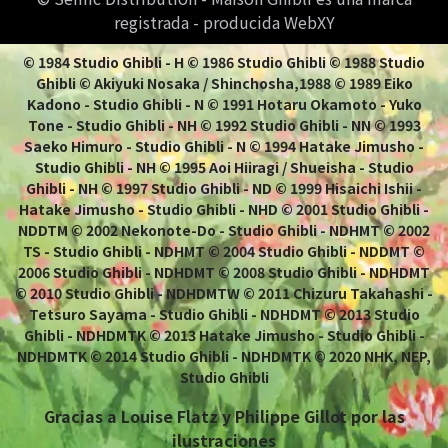
registrada - producida WebXY
© 1984 Studio Ghibli - H © 1986 Studio Ghibli © 1988 Studio
Ghibli © Akiyuki Nosaka / Shinchosha,1988 © 1989 Eiko
Kadono - Studio Ghibli - N © 1991 Hotaru Okamoto - Yuko
Tone - Studio Ghibli - NH © 1992 Studio Ghibli - NN © 1993
Saeko Himuro - Studio Ghibli - N © 1994 Hatake Jimusho -
Studio Ghibli - NH © 1995 Aoi Hiiragi / Shueisha - Studio
Ghibli - NH © 1997 Studio Ghibli - ND © 1999 Hisaichi Ishii -
Hatake Jimusho - Studio Ghibli - NHD © 2001 Studio Ghibli -
NDDTM © 2002 Nekonote-Do - Studio Ghibli - NDHMT © 2002
TS - Studio Ghibli - NDHMT © 2004 Studio Ghibli - NDDMT ©
2006 Studio Ghibli - NDHDMT © 2008 Studio Ghibli - NDHDMT
© 2010 Studio Ghibli - NDHDMTW © 2011 Chizuru Takahashi -
Tetsuro Sayama - Studio Ghibli - NDHDMT © 2013 Studio
Ghibli - NDHDMTK © 2013 Hatake Jimusho - Studio Ghibli -
NDHDMTK © 2014 Studio Ghibli - NDHDMTK © 2020 NHK, NEP,
Studio Ghibli
Gracias a Louise Flatz y Philippe Gillot por las
ilustraciones