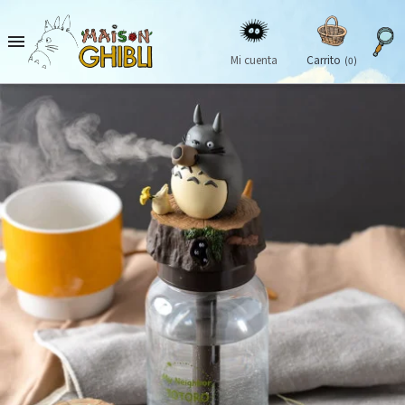

Mi cuenta
Carrito
(0)