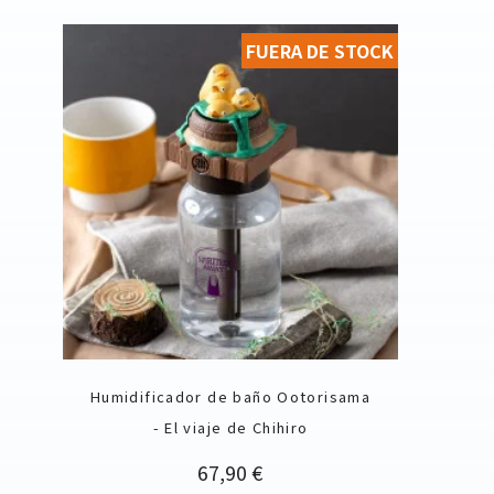
FUERA DE STOCK
Humidificador de baño Ootorisama
- El viaje de Chihiro
Precio
67,90 €