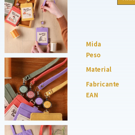
Mida
Peso
Material
Fabricante
EAN