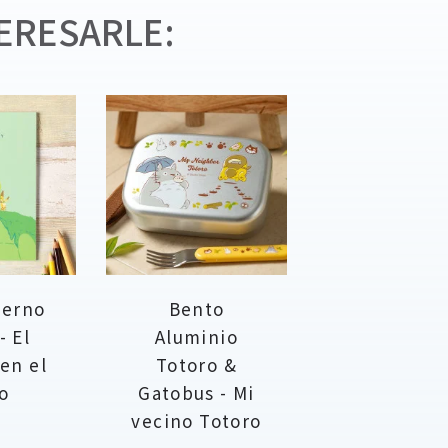
ERESARLE:
derno
Bento
- El
Aluminio
 en el
Totoro &
o
Gatobus - Mi
vecino Totoro