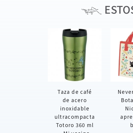
ESTOS
Taza de café
Never
de acero
Bota
inoxidable
Ni
ultracompacta
apre
Totoro 360 ml
b