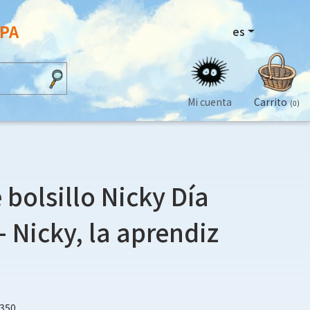
OPA
es
Mi cuenta
Carrito
(0)
 bolsillo Nicky Día
- Nicky, la aprendiz
5350