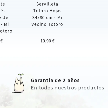
ete
Servilleta
cés
Totoro Hojas
e de
34x80 cm - Mi
 - Mi
vecino Totoro
Totoro
io
Precio
 €
19,90 €
Garantía de 2 años
En todos nuestros productos