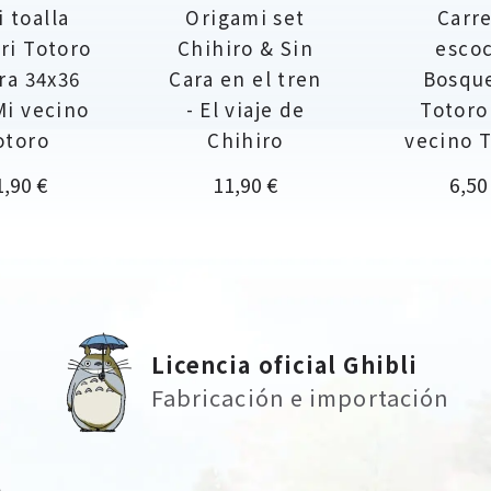
i toalla
Origami set
Carr
ri Totoro
Chihiro & Sin
esco
ra 34x36
Cara en el tren
Bosqu
Mi vecino
- El viaje de
Totoro
otoro
Chihiro
vecino 
ecio
Precio
Prec
1,90 €
11,90 €
6,50
Licencia oficial Ghibli
Fabricación e importación