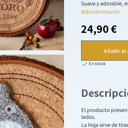
Suave y adorable, e
Más información
24,90 €
Añadir al 

En stock
Descripc
El producto present
lados.
La hoja sirve de tir