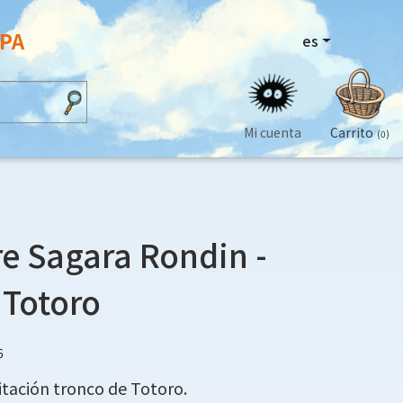
OPA
es
Mi cuenta
Carrito
(0)
e Sagara Rondin -
 Totoro
6
itación tronco de Totoro.