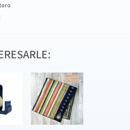
toro
€
ERESARLE: