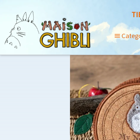
TI
Categ