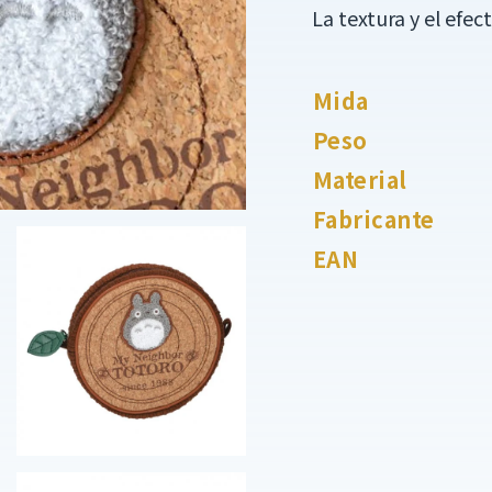
La textura y el efec
Mida
Peso
Material
Fabricante
EAN