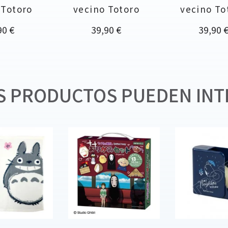
 Totoro
vecino Totoro
vecino To
cio
Precio
Precio
90 €
39,90 €
39,90 
 PRODUCTOS PUEDEN INT