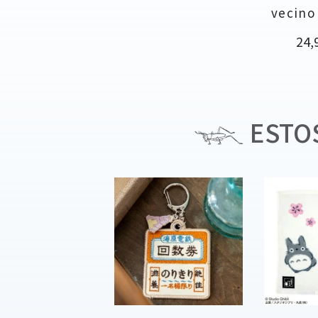
vecino
Pre
24,
ESTOS