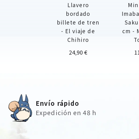
Llavero
Min
bordado
Imaba
billete de tren
Saku
- El viaje de
cm - 
Chihiro
T
Precio
Pr
24,90 €
1
Envío rápido
Expedición en 48 h