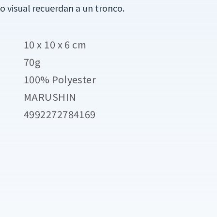
to visual recuerdan a un tronco.
10 x 10 x 6 cm
70g
100% Polyester
MARUSHIN
4992272784169