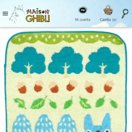

Mi cuenta
Carrito
(0)