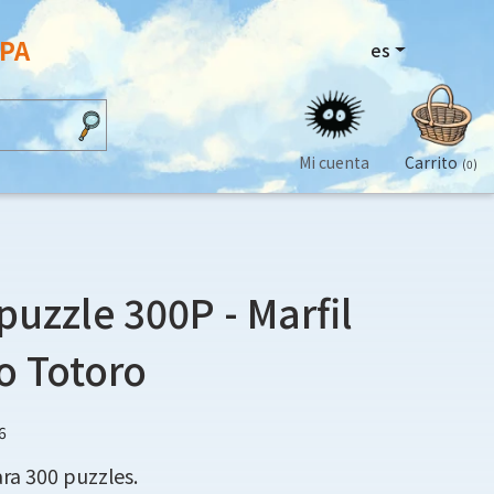
OPA
es
Mi cuenta
Carrito
(0)
puzzle 300P - Marfil
no Totoro
6
ra 300 puzzles.