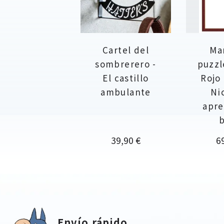
Cartel del
Ma
sombrerero -
puzzl
El castillo
Rojo 
ambulante
Ni
apre
b
Precio
Pr
39,90 €
6
Envío rápido