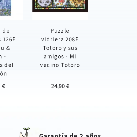
e de
Puzzle
s 126P
vidriera 208P
ku &
Totoro y sus
n -
amigos - Mi
s del
vecino Totoro
zón
o
Precio
 €
24,90 €
Garantía de 2 años