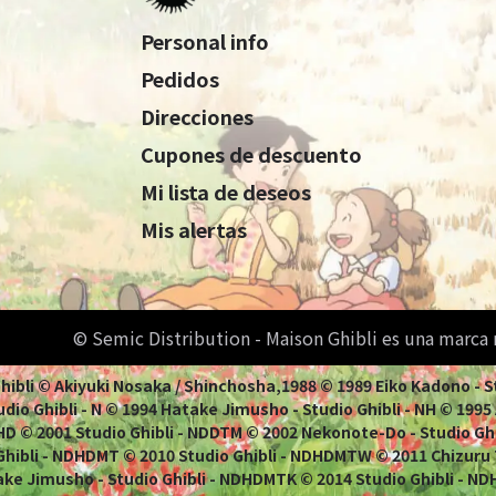
Personal info
Pedidos
Direcciones
Cupones de descuento
Mi lista de deseos
Mis alertas
© Semic Distribution - Maison Ghibli es una marca
 Ghibli © Akiyuki Nosaka / Shinchosha,1988 © 1989 Eiko Kadono - 
dio Ghibli - N © 1994 Hatake Jimusho - Studio Ghibli - NH © 1995 Ao
 NHD © 2001 Studio Ghibli - NDDTM © 2002 Nekonote-Do - Studio Gh
 Ghibli - NDHDMT © 2010 Studio Ghibli - NDHDMTW © 2011 Chizuru
ke Jimusho - Studio Ghibli - NDHDMTK © 2014 Studio Ghibli - ND