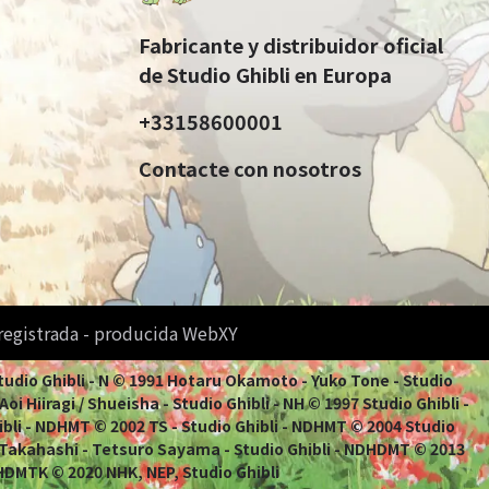
Fabricante y distribuidor oficial
de Studio Ghibli en Europa
+33158600001
Contacte con nosotros
 registrada - producida WebXY
Studio Ghibli - N © 1991 Hotaru Okamoto - Yuko Tone - Studio
i Hiiragi / Shueisha - Studio Ghibli - NH © 1997 Studio Ghibli -
ibli - NDHMT © 2002 TS - Studio Ghibli - NDHMT © 2004 Studio
 Takahashi - Tetsuro Sayama - Studio Ghibli - NDHDMT © 2013
HDMTK © 2020 NHK, NEP, Studio Ghibli