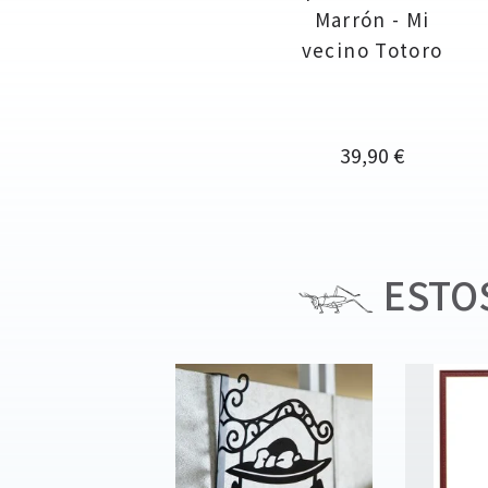
Marrón - Mi
vecino Totoro
Precio
39,90 €
ESTOS