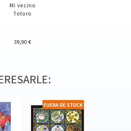
Mi vecino
Totoro
Precio
39,90 €
ERESARLE:
FUERA DE STOCK