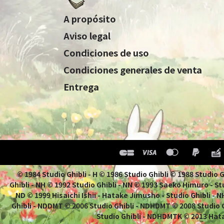
A propósito
Aviso legal
Condiciones de uso
Condiciones generales de venta
Entrega
© 1984 Studio Ghibli - H © 1986 Studio Ghibli © 1988 Studio
Ghibli - NH © 1992 Studio Ghibli - NN © 1993 Saeko Himuro - Stu
ND © 1999 Hisaichi Ishii - Hatake Jimusho - Studio Ghibli -
Ghibli - NDDMT © 2006 Studio Ghibli - NDHDMT © 2008 Studio
Studio Ghibli - NDHDMTK © 2013 Hata