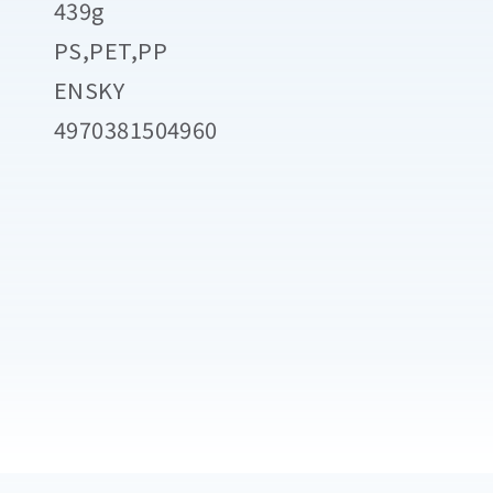
439g
PS,PET,PP
ENSKY
4970381504960