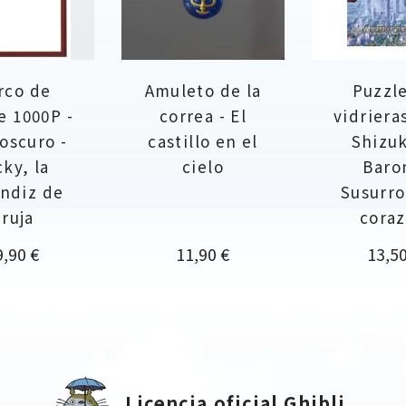
rco de
Amuleto de la
Puzzl
e 1000P -
correa - El
vidriera
oscuro -
castillo en el
Shizu
cky, la
cielo
Baro
ndiz de
Susurro
ruja
cora
ecio
Precio
Preci
9,90 €
11,90 €
13,50
Licencia oficial Ghibli