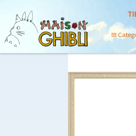
TI
Categ