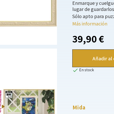
Enmarque y cuelgue 
lugar de guardarlos 
Sólo apto para puzz
Más información
39,90 €
Añadir al 

En stock
Mida