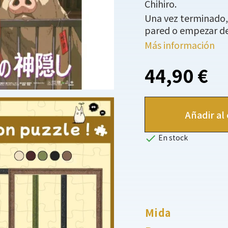
Chihiro.
Una vez terminado,
pared o empezar d
Más información
44,90 €
Añadir al 

En stock
Mida