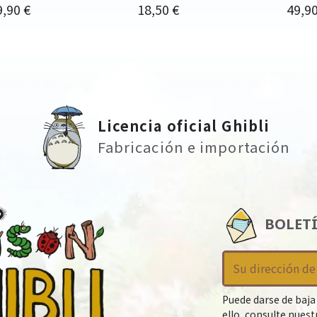
ecio
Precio
Preci
9,90 €
18,50 €
49,90
Licencia oficial Ghibli
Fabricación e importación
BOLET
Puede darse de baja
ello, consulte nues