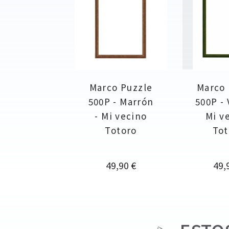
Marco Puzzle
Marco 
500P - Marrón
500P - 
- Mi vecino
Mi v
Totoro
Tot
Precio
Pre
49,90 €
49,