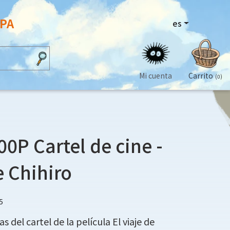
OPA
es
Mi cuenta
Carrito
(0)
00P Cartel de cine -
e Chihiro
5
s del cartel de la película El viaje de