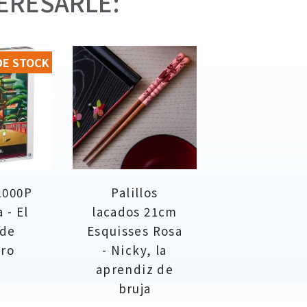
ERESARLE:
DE STOCK
1000P
Palillos
 - El
lacados 21cm
 de
Esquisses Rosa
iro
- Nicky, la
aprendiz de
bruja