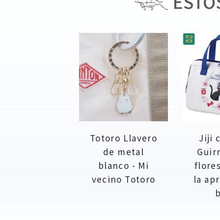
ESTOS
Totoro Llavero
Jiji
de metal
Guir
blanco - Mi
flore
vecino Totoro
la ap
b