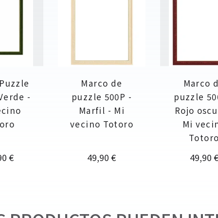
Puzzle
Marco de
Marco 
Verde -
puzzle 500P -
puzzle 50
ecino
Marfil - Mi
Rojo oscu
oro
vecino Totoro
Mi veci
Totor
cio
Precio
Precio
90 €
49,90 €
49,90 