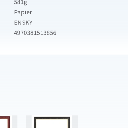
581g
Papier
ENSKY
4970381513856