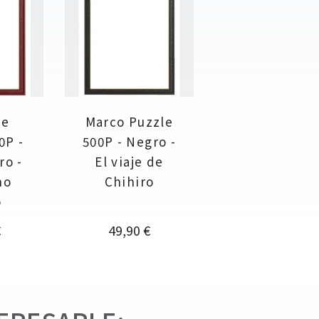
de
Marco Puzzle
0P -
500P - Negro -
ro -
El viaje de
no
Chihiro
o
Precio
€
49,90 €