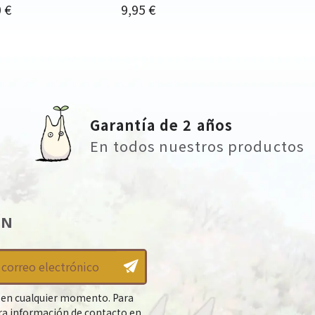
o
Precio
 €
9,95 €
Garantía de 2 años
En todos nuestros productos
ÍN
 en cualquier momento. Para
tra información de contacto en