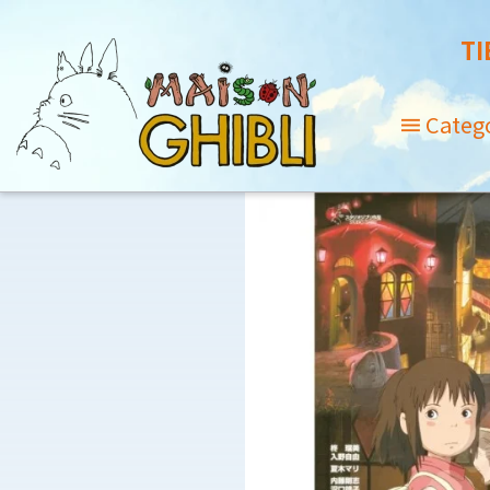
TI
Categ