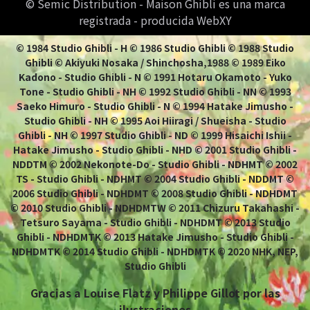
© Semic Distribution - Maison Ghibli es una marca
registrada - producida WebXY
© 1984 Studio Ghibli - H © 1986 Studio Ghibli © 1988 Studio
Ghibli © Akiyuki Nosaka / Shinchosha,1988 © 1989 Eiko
Kadono - Studio Ghibli - N © 1991 Hotaru Okamoto - Yuko
Tone - Studio Ghibli - NH © 1992 Studio Ghibli - NN © 1993
Saeko Himuro - Studio Ghibli - N © 1994 Hatake Jimusho -
Studio Ghibli - NH © 1995 Aoi Hiiragi / Shueisha - Studio
Ghibli - NH © 1997 Studio Ghibli - ND © 1999 Hisaichi Ishii -
Hatake Jimusho - Studio Ghibli - NHD © 2001 Studio Ghibli -
NDDTM © 2002 Nekonote-Do - Studio Ghibli - NDHMT © 2002
TS - Studio Ghibli - NDHMT © 2004 Studio Ghibli - NDDMT ©
2006 Studio Ghibli - NDHDMT © 2008 Studio Ghibli - NDHDMT
© 2010 Studio Ghibli - NDHDMTW © 2011 Chizuru Takahashi -
Tetsuro Sayama - Studio Ghibli - NDHDMT © 2013 Studio
Ghibli - NDHDMTK © 2013 Hatake Jimusho - Studio Ghibli -
NDHDMTK © 2014 Studio Ghibli - NDHDMTK © 2020 NHK, NEP,
Studio Ghibli
Gracias a Louise Flatz y Philippe Gillot por las
ilustraciones