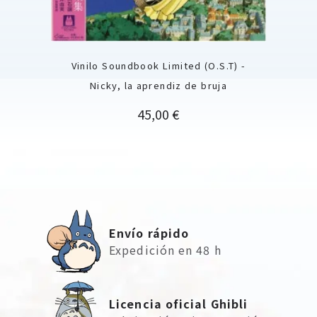
Vinilo Soundbook Limited (O.S.T) -
Nicky, la aprendiz de bruja
Precio
45,00 €
Envío rápido
Expedición en 48 h
Licencia oficial Ghibli