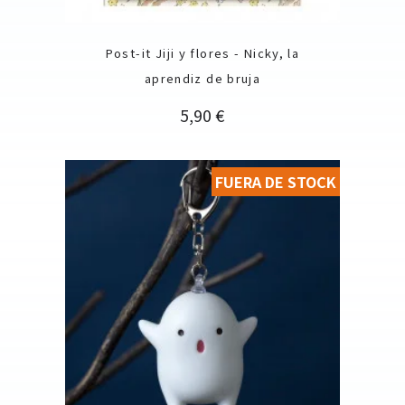
Post-it Jiji y flores - Nicky, la
aprendiz de bruja
Precio
5,90 €
FUERA DE STOCK