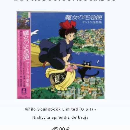
Vinilo Soundbook Limited (O.S.T) -
Nicky, la aprendiz de bruja
Precio
45,00 €