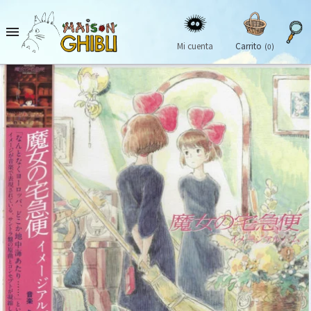

Mi cuenta
Carrito
(0)