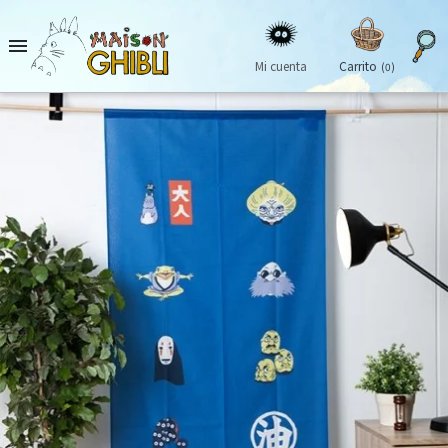

Mi cuenta
Carrito
(0)