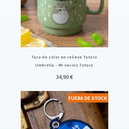
Taza de color en relieve Totoro
Umbrella - Mi vecino Totoro
Precio
34,90 €
FUERA DE STOCK