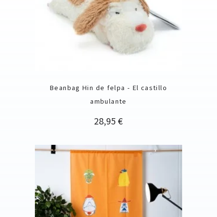
Beanbag Hin de felpa - El castillo
ambulante
Precio
28,95 €