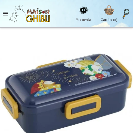

Mi cuenta
Carrito
(0)