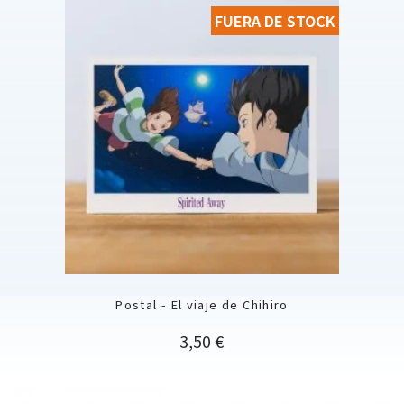
FUERA DE STOCK
Postal - El viaje de Chihiro
Precio
3,50 €