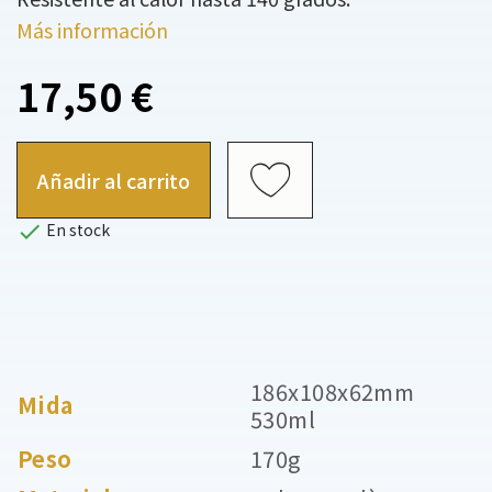
Más información
17,50 €
Añadir al carrito

En stock
186x108x62mm
Mida
530ml
Peso
170g