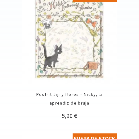
Post-it Jiji y flores - Nicky, la
aprendiz de bruja
Precio
5,90 €
FUERA DE STOCK